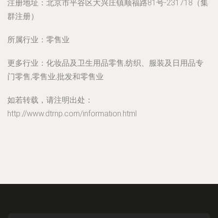
注册地址：
北京市平谷区大兴庄镇顺福路81号-231718（集
群注册）
所属行业：
零售业
更多行业：
化妆品及卫生用品零售,纺织、服装及日用品专
门零售,零售业,批发和零售业
如若转载，请注明出处：
http://www.dtrnp.com/information.html