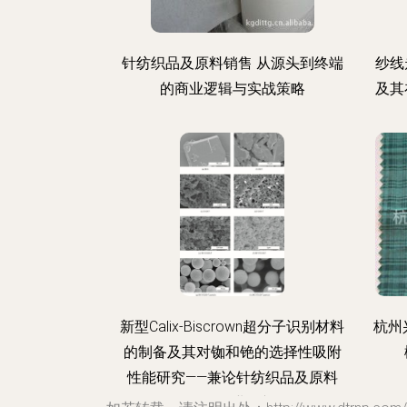
针纺织品及原料销售 从源头到终端
纱线
的商业逻辑与实战策略
及其
新型Calix-Biscrown超分子识别材料
杭州
的制备及其对铷和铯的选择性吸附
性能研究——兼论针纺织品及原料
销售行业展望