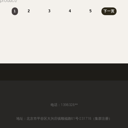
roduct/
2
3
4
5
1
下一页
电话：1398328**
地址：北京市平谷区大兴庄镇顺福路81号-231718（集群注册）