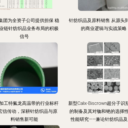
集团为全资子公司提供担保 稳
针纺织品及原料销售 从源头
业链针纺织品业务布局的积极
的商业逻辑与实战策略
信号
加工特氟龙高温带的行业标杆
新型Calix-Biscrown超分子
—宏信传动，深耕针纺织品与原
的制备及其对铷和铯的选择
料销售新可能
性能研究——兼论针纺织品及
销售行业展望